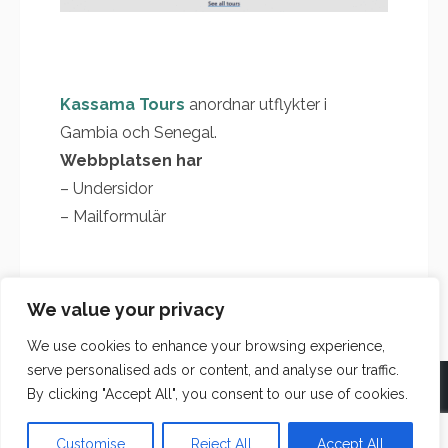
Kassama Tours
anordnar utflykter i
Gambia och Senegal.
Webbplatsen har
– Undersidor
– Mailformulär
We value your privacy
We use cookies to enhance your browsing experience,
serve personalised ads or content, and analyse our traffic.
By clicking "Accept All", you consent to our use of cookies.
© 2026 Projektmaskinen
Customise
Reject All
Accept All
Powered by WordPress
/
Theme by Design Lab